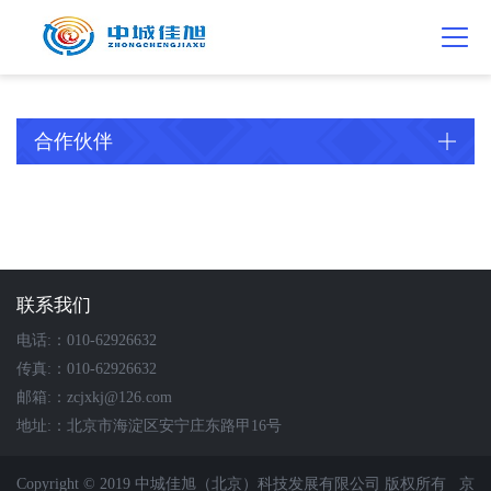
关于我们
解决方案
案例展示
咨讯动态
行业标准
联系我们
合作伙伴
管廊设备
公司简介
软件
智慧管廊
公司动态
国家标准-GB
联系方式
合作伙伴1
管廊形变监测系统
企业文化
硬件
行业资讯
地方标准-DB
人员招聘
合作伙伴2
人员定位系统
合作伙伴
企业视频
集成应用
城镇建设工程行业标准-CJJ
合作伙伴3
控制器
资质荣誉
管廊设备
合作伙伴4
知识产权
合作伙伴5
联系我们
电话:：010-62926632
传真:：010-62926632
邮箱:：zcjxkj@126.com
地址:：北京市海淀区安宁庄东路甲16号
Copyright © 2019 中城佳旭（北京）科技发展有限公司 版权所有
京